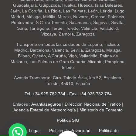
Guadalajara, Guipúzcoa, Huelva, Huesca, Islas Baleares,
Jaén, La Coruña, La Rioja, Las Palmas, León, Lérida, Lugo,
Madrid, Málaga, Melilla, Murcia, Navarra, Orense, Palencia,
Pontevedra, S.C. de Tenerife, Salamanca, Segovia, Sevilla,
Soria, Tarragona, Teruel, Toledo, Valencia, Valladolid,
Vizcaya, Zamora, Zaragoza
Transporte en todas las cuidades de España, incluido:
Madrid, Barcelona, Valencia, Sevilla, Zaragoza, Malaga,
Bilbao, Oviedo, A Coruña, Vigo, Valladolid, Palma de
Mallorca, Las Palmas de Gran Canaria, Alicante, Pamplona,
Toledo.
Avantia Transporte. Ctra. Toledo-Ávila, km 52, Escalona,
Toledo, 45910, España
Tel. +34 925 782 784
-
Fax. +34 925 782 784
Enlaces :
Avantiaseguros
|
Dirección Nacional de Tráfico
|
Agencia Estatal de Meteorología
|
Ministerio de Fomento
Política SIG
Aviso Legal
Política de Privacidad
Politica de