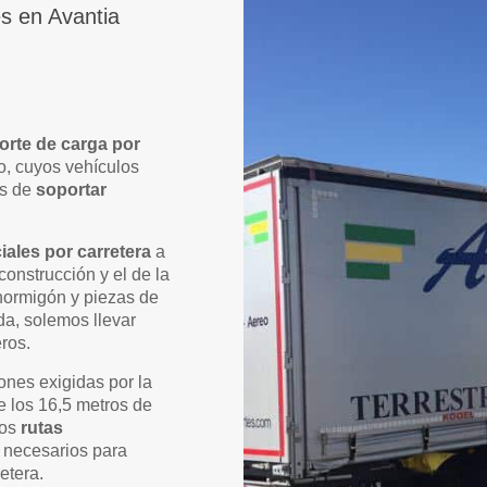
es en Avantia
orte de carga por
o, cuyos vehículos
es de
soportar
iales por carretera
a
 construcción y el de la
 hormigón y piezas de
da, solemos llevar
eros.
nes exigidas por la
e los 16,5 metros de
mos
rutas
s necesarios para
etera.