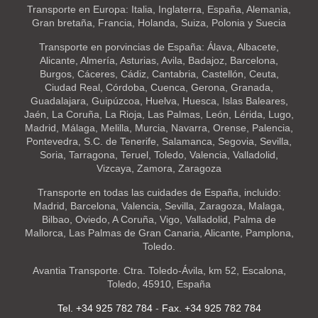
Transporte en Europa: Italia, Inglaterra, España, Alemania,
Gran bretaña, Francia, Holanda, Suiza, Polonia y Suecia
Transporte en porvincias de España: Álava, Albacete,
Alicante, Almería, Asturias, Avila, Badajoz, Barcelona,
Burgos, Cáceres, Cádiz, Cantabria, Castellón, Ceuta,
Ciudad Real, Córdoba, Cuenca, Gerona, Granada,
Guadalajara, Guipúzcoa, Huelva, Huesca, Islas Baleares,
Jaén, La Coruña, La Rioja, Las Palmas, León, Lérida, Lugo,
Madrid, Málaga, Melilla, Murcia, Navarra, Orense, Palencia,
Pontevedra, S.C. de Tenerife, Salamanca, Segovia, Sevilla,
Soria, Tarragona, Teruel, Toledo, Valencia, Valladolid,
Vizcaya, Zamora, Zaragoza
Transporte en todas las cuidades de España, incluido:
Madrid, Barcelona, Valencia, Sevilla, Zaragoza, Malaga,
Bilbao, Oviedo, A Coruña, Vigo, Valladolid, Palma de
Mallorca, Las Palmas de Gran Canaria, Alicante, Pamplona,
Toledo.
Avantia Transporte. Ctra. Toledo-Ávila, km 52, Escalona,
Toledo, 45910, España
Tel. +34 925 782 784
-
Fax. +34 925 782 784